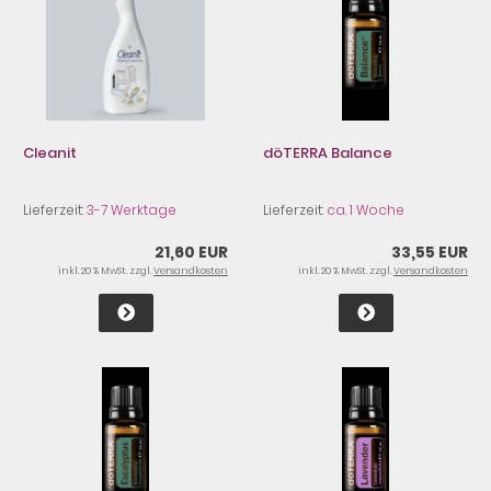
Cleanit
döTERRA Balance
Lieferzeit:
3-7 Werktage
Lieferzeit:
ca. 1 Woche
21,60 EUR
33,55 EUR
inkl. 20 % MwSt. zzgl.
Versandkosten
inkl. 20 % MwSt. zzgl.
Versandkosten