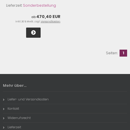
Lieferzeit:
Sonderbestellung
470,40 EUR
ab
inkl. 20 % MwSt. zzgl.
Versandkosten
Seiten:
1
Mehr über...
Liefer- und Versandkosten
Kontakt
Widerrufsrecht
Lieferzeit