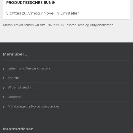
PRODUKTBESCHREIBUNG
Sichtteil zu Armatur Novellini Umsteller
Diesen Artikel haben wir am 17.02.2025 in unseren Katalog aufgenommen.
Mehr über...
Liefer- und Versandkosten
Kontakt
Widerrufsrecht
Lieferzeit
Montagegrundvoraussetzungen
Informationen